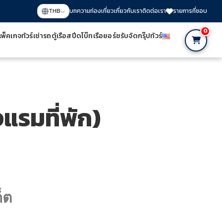
THB
บทความท่องเที่ยว
เกี่ยวกับเรา
ติดต่อเรา
รายการที่ชอบ
0
พ็คเกจทัวร์
เช่ารถตู้
เรือสปีดโบ๊ท
เรือยอร์ช
รับจัดกรุ๊ปทัวร์
งแรมที่พัก)
็ต