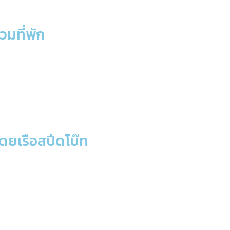
วมที่พัก
น โดยเรือสปีดโบ๊ท