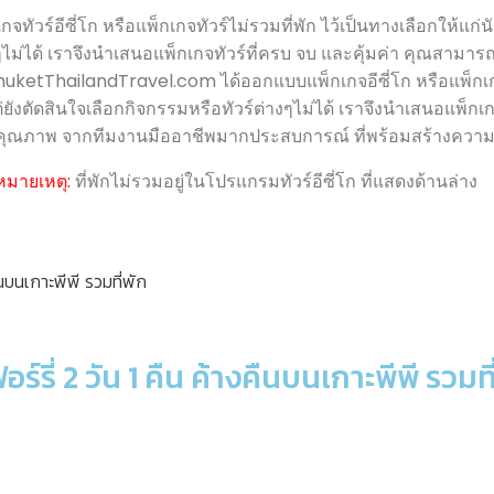
์อีซี่โก หรือแพ็กเกจทัวร์ไม่รวมที่พัก ไว้เป็นทางเลือกให้แก่นัก
งๆไม่ได้ เราจึงนำเสนอแพ็กเกจทัวร์ที่ครบ จบ และคุ้มค่า คุณสามารถ
ThailandTravel.com ได้ออกแบบแพ็กเกจอีซี่โก หรือแพ็กเกจทัวร
ต่ยังตัดสินใจเลือกกิจกรรมหรือทัวร์ต่างๆไม่ได้ เราจึงนำเสนอแพ็กเ
ละมีคุณภาพ จากทีมงานมืออาชีพมากประสบการณ์ ที่พร้อมสร้างคว
หมายเหตุ:
ที่พักไม่รวมอยู่ในโปรแกรมทัวร์อีซี่โก ที่แสดงด้านล่าง
ร์รี่ 2 วัน 1 คืน ค้างคืนบนเกาะพีพี รวมที