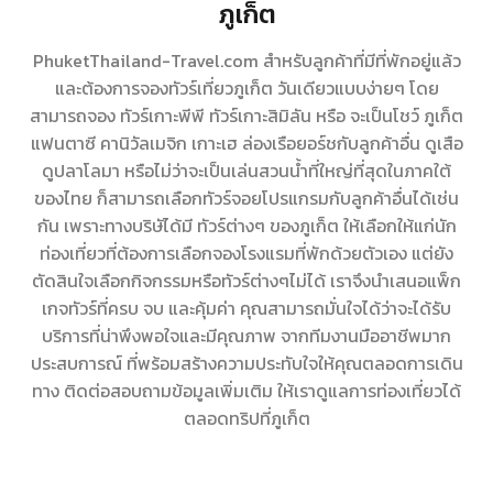
ภูเก็ต
PhuketThailand-Travel.com สำหรับลูกค้าที่มีที่พักอยู่แล้ว
และต้องการจองทัวร์เที่ยวภูเก็ต วันเดียวแบบง่ายๆ โดย
สามารถจอง ทัวร์เกาะพีพี ทัวร์เกาะสิมิลัน หรือ จะเป็นโชว์ ภูเก็ต
แฟนตาซี คานิวัลเมจิก เกาะเฮ ล่องเรือยอร์ชกับลูกค้าอื่น ดูเสือ
ดูปลาโลมา หรือไม่ว่าจะเป็นเล่นสวนน้ำที่ใหญ่ที่สุดในภาคใต้
ของไทย ก็สามารถเลือกทัวร์จอยโปรแกรมกับลูกค้าอื่นได้เช่น
กัน เพราะทางบริษัได้มี ทัวร์ต่างๆ ของภูเก็ต ให้เลือกให้แก่นัก
ท่องเที่ยวที่ต้องการเลือกจองโรงแรมที่พักด้วยตัวเอง แต่ยัง
ตัดสินใจเลือกกิจกรรมหรือทัวร์ต่างๆไม่ได้ เราจึงนำเสนอแพ็ก
เกจทัวร์ที่ครบ จบ และคุ้มค่า คุณสามารถมั่นใจได้ว่าจะได้รับ
บริการที่น่าพึงพอใจและมีคุณภาพ จากทีมงานมืออาชีพมาก
ประสบการณ์ ที่พร้อมสร้างความประทับใจให้คุณตลอดการเดิน
ทาง ติดต่อสอบถามข้อมูลเพิ่มเติม ให้เราดูแลการท่องเที่ยวได้
ตลอดทริปที่ภูเก็ต