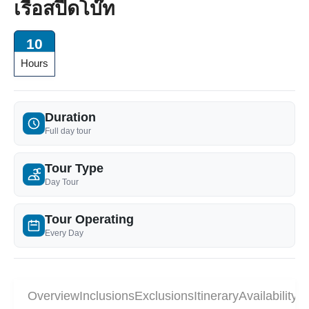
เรือสปีดโบ๊ท
10
Hours
Duration
Full day tour
Tour Type
Day Tour
Tour Operating
Every Day
Overview
Inclusions
Exclusions
Itinerary
Availability
P