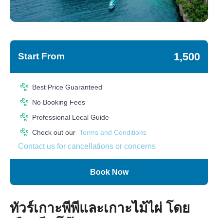
1,500
Start From
Best Price Guaranteed
No Booking Fees
Professional Local Guide
Check out our
_Terms and Conditions
Contact us for cancellations or concerns
Book Now
ทัวร์เกาะพีพีและเกาะไม้ไผ่ โดย