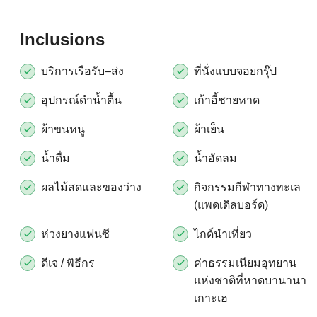
Inclusions
บริการเรือรับ–ส่ง
ที่นั่งแบบจอยกรุ๊ป
อุปกรณ์ดำน้ำตื้น
เก้าอี้ชายหาด
ผ้าขนหนู
ผ้าเย็น
น้ำดื่ม
น้ำอัดลม
ผลไม้สดและของว่าง
กิจกรรมกีฬาทางทะเล
(แพดเดิลบอร์ด)
ห่วงยางแฟนซี
ไกด์นำเที่ยว
ดีเจ / พิธีกร
ค่าธรรมเนียมอุทยาน
แห่งชาติที่หาดบานานา
เกาะเฮ